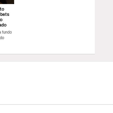
to
 bets
ao
ado
a fundo
ado