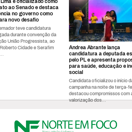
 Lima é oficializado como
ato ao Senado e destaca
ência no governo como
ara novo desafio
rnador teve candidatura
ada durante convenção da
ão União Progressista, ao
Andrea Abrante lança
 Roberto Cidade e Serafim
candidatura a deputada es
..
pelo PL e apresenta propo
para saúde, educação e in
social
Candidata oficializou o início d
campanha na noite de terça-fei
destacou compromissos com 
valorização dos...