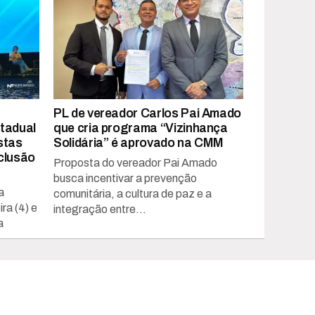
PL de vereador Carlos Pai Amado
tadual
que cria programa “Vizinhança
stas
Solidária” é aprovado na CMM
clusão
Proposta do vereador Pai Amado
busca incentivar a prevenção
a
comunitária, a cultura de paz e a
ra (4) e
integração entre...
a