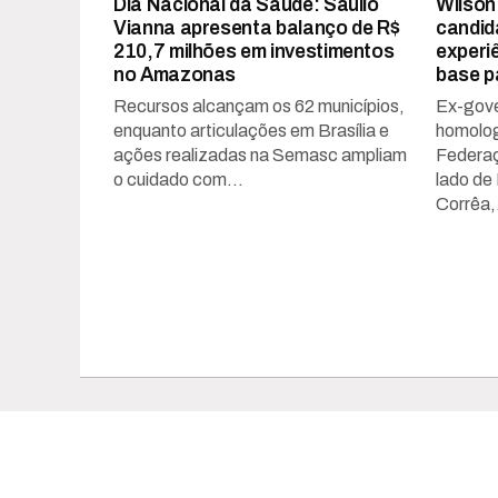
Dia Nacional da Saúde: Saullo
Wilson
Vianna apresenta balanço de R$
candid
210,7 milhões em investimentos
experi
no Amazonas
base p
Recursos alcançam os 62 municípios,
Ex-gove
enquanto articulações em Brasília e
homolog
ações realizadas na Semasc ampliam
Federaç
o cuidado com...
lado de
Corrêa,.