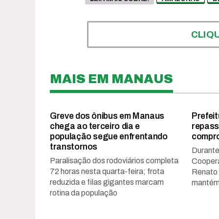
CLIQ
MAIS EM MANAUS
Greve dos ônibus em Manaus
Prefei
chega ao terceiro dia e
repass
população segue enfrentando
compr
transtornos
Durante
Paralisação dos rodoviários completa
Coopera
72 horas nesta quarta-feira; frota
Renato 
reduzida e filas gigantes marcam
mantém 
rotina da população