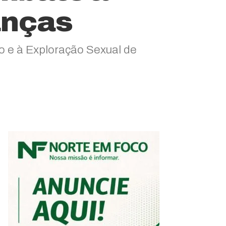
anças
o e à Exploração Sexual de