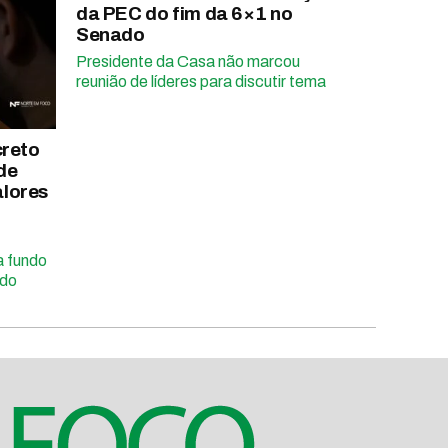
da PEC do fim da 6×1 no
Senado
Presidente da Casa não marcou
reunião de líderes para discutir tema
creto
de
alores
a fundo
ado