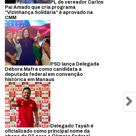
PL de vereador Carlos
Pai Amado que cria programa
“Vizinhança Solidária” é aprovado na
CMM
PSD lança Delegada
Débora Mafra como candidata a
deputada federal em convenção
histórica em Manaus
Delegado Tayah é
oficializado como principal nome da