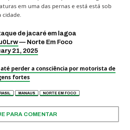
aturas em uma das pernas e está está sob
 cidade.
taque de jacaré em lagoa
yu0Lrw
— Norte Em Foco
ary 21, 2025
até perder a consciência por motorista de
gens fortes
RASIL
MANAUS
NORTE EM FOCO
UE PARA COMENTAR