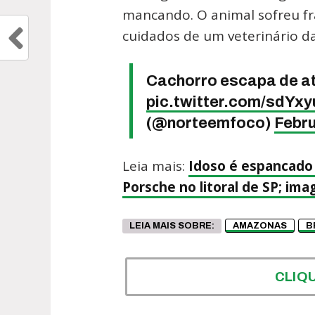
mancando. O animal sofreu fr
cuidados de um veterinário da
Cachorro escapa de a
pic.twitter.com/sdYx
(@norteemfoco)
Febru
Leia mais:
Idoso é espancado 
Porsche no litoral de SP; ima
LEIA MAIS SOBRE:
AMAZONAS
B
CLIQ