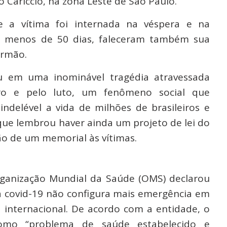
o Cariccio, na zona Leste de São Paulo.
 a vítima foi internada na véspera e na
m menos de 50 dias, faleceram também sua
irmão.
u em uma inominável tragédia atravessada
ro e pelo luto, um fenômeno social que
ndelével a vida de milhões de brasileiros e
, que lembrou haver ainda um projeto de lei do
o de um memorial às vítimas.
rganização Mundial da Saúde (OMS) declarou
 a covid-19 não configura mais emergência em
 internacional. De acordo com a entidade, o
 como “problema de saúde estabelecido e