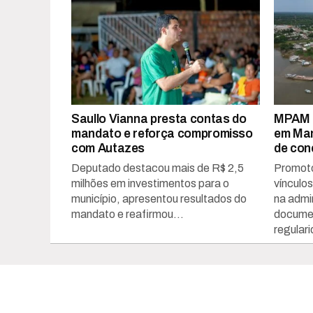
Saullo Vianna presta contas do
MPAM i
mandato e reforça compromisso
em Man
com Autazes
de con
Deputado destacou mais de R$ 2,5
Promoto
milhões em investimentos para o
vínculo
município, apresentou resultados do
na admin
mandato e reafirmou...
documen
regulari