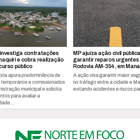
nvestiga contratações
MP ajuíza ação civil públic
aquiri e cobra realização
garantir reparos urgentes
curso público
Rodovia AM-354, em Manaq
ria apura predominância de
A ação visa garantir maior se
s temporários e comissionados
no tráfego entre a cidade e M
istração municipal e solicita
evitando acidentes e riscos par
tos para avaliar a
dade...