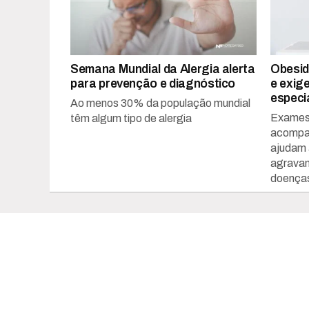
Semana Mundial da Alergia alerta
Obesid
para prevenção e diagnóstico
e exig
especi
Ao menos 30% da população mundial
Exames 
têm algum tipo de alergia
acompan
ajudam a
agravam
doenças