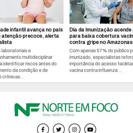
ade infantil avança no país
Dia da Imunização acende 
e atenção precoce, alerta
para baixa cobertura vacin
alista
contra gripe no Amazonas
laboratoriais e
Com apenas 57% do público pri
hamento multidisciplinar
imunizado, especialistas refo
 identificar riscos antes do
importância do acesso facilita
ento da condição e de
vacina contra influenza...
 crônicas...