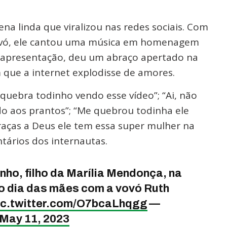
a linda que viralizou nas redes sociais. Com
vó, ele cantou uma música em homenagem
da apresentação, deu um abraço apertado na
 que a internet explodisse de amores.
 quebra todinho vendo esse vídeo”; “Ai, não
do aos prantos”; “Me quebrou todinha ele
raças a Deus ele tem essa super mulher na
tários dos internautas.
ho, filho da Marília Mendonça, na
 dia das mães com a vovó Ruth
ic.twitter.com/O7bcaLhqgg
—
May 11, 2023