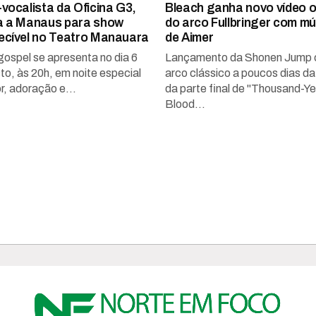
-vocalista da Oficina G3,
Bleach ganha novo vídeo of
a a Manaus para show
do arco Fullbringer com m
ecível no Teatro Manauara
de Aimer
gospel se apresenta no dia 6
Lançamento da Shonen Jump 
to, às 20h, em noite especial
arco clássico a poucos dias da
r, adoração e...
da parte final de "Thousand-Ye
Blood...