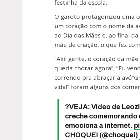
festinha da escola.
O garoto protagonizou uma cen
um coração com o nome da a
ao Dia das Mães e, ao final 
mãe de criação, o que fez com
“Aiiii gente, o coração da mãe
queria chorar agora”; “Eu ven
correndo pra abraçar a avó”G
vida!” foram alguns dos comen
?VEJA: Vídeo de Leozin
creche comemorando o
emociona a internet.
p
CHOQUEI (@choquei)