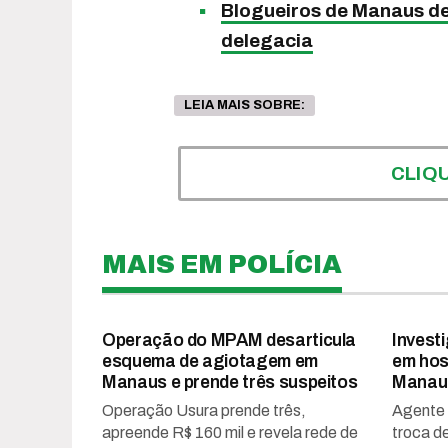
Blogueiros de Manaus de
delegacia
LEIA MAIS SOBRE:
CLIQ
MAIS EM POLÍCIA
Operação do MPAM desarticula
Investi
esquema de agiotagem em
em hos
Manaus e prende três suspeitos
Manau
Operação Usura prende três,
Agente d
apreende R$ 160 mil e revela rede de
troca de