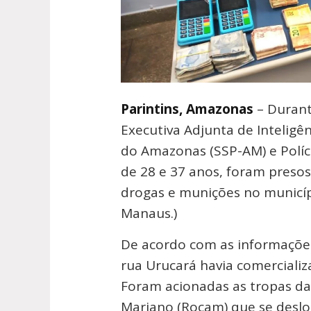
Parintins, Amazonas
– Durant
Executiva Adjunta de Inteligên
do Amazonas (SSP-AM) e Políc
de 28 e 37 anos, foram preso
drogas e munições no municíp
Manaus.)
De acordo com as informaçõe
rua Urucará havia comerciali
Foram acionadas as tropas da
Mariano (Rocam) que se desloc