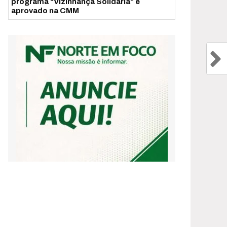
programa “Vizinhança Solidária” é
aprovado na CMM