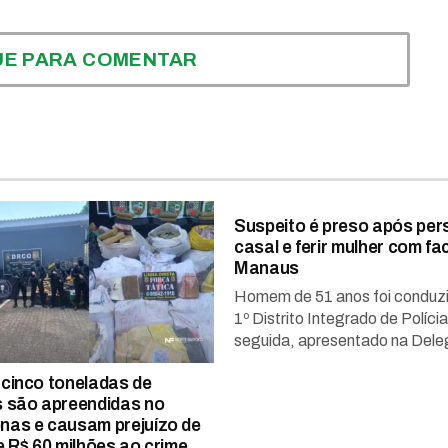
UE PARA COMENTAR
Suspeito é preso após per
casal e ferir mulher com f
Manaus
Homem de 51 anos foi conduz
1º Distrito Integrado de Políci
seguida, apresentado na Deleg
cinco toneladas de
 são apreendidas no
as e causam prejuízo de
e R$ 60 milhões ao crime