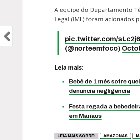
A equipe do Departamento Técn
Legal (IML) foram acionados p
pic.twitter.com/sLc2j
(@norteemfoco)
Octob
Leia mais:
Bebê de 1 mês sofre qu
denuncia negligência
Festa regada a bebedeira
em Manaus
LEIA MAIS SOBRE:
AMAZONAS
M