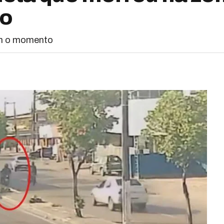
to
am o momento