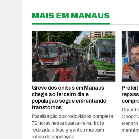
MAIS EM MANAUS
Greve dos ônibus em Manaus
Prefei
chega ao terceiro dia e
repass
população segue enfrentando
compr
transtornos
Durante
Paralisação dos rodoviários completa
Coopera
72 horas nesta quarta-feira; frota
Renato 
reduzida e filas gigantes marcam
mantém 
rotina da população