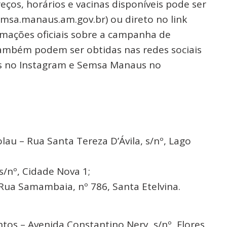
eços, horários e vacinas disponíveis pode ser
emsa.manaus.am.gov.br) ou direto no link
ormações oficiais sobre a campanha de
também podem ser obtidas nas redes sociais
s no Instagram e Semsa Manaus no
lau – Rua Santa Tereza D’Ávila, s/nº, Lago
s/nº, Cidade Nova 1;
Rua Samambaia, nº 786, Santa Etelvina.
tos – Avenida Constantino Nery, s/nº, Flores.