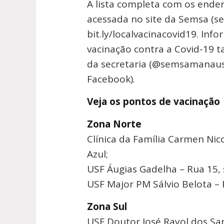
A lista completa com os ender
acessada no site da Semsa (s
bit.ly/localvacinacovid19. Inf
vacinação contra a Covid-19 
da secretaria (@semsamanau
Facebook).
Veja os pontos de vacinação
Zona Norte
Clínica da Família Carmen Nico
Azul;
USF Áugias Gadelha – Rua 15, 
USF Major PM Sálvio Belota – 
Zona Sul
USF Doutor José Rayol dos San