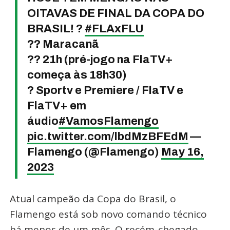
OITAVAS DE FINAL DA COPA DO
BRASIL!
?
#FLAxFLU
?? Maracanã
?? 21h (pré-jogo na FlaTV+
começa às 18h30)
? Sportv e Premiere / FlaTV e
FlaTV+ em
áudio
#VamosFlamengo
pic.twitter.com/lbdMzBFEdM
—
Flamengo (@Flamengo)
May 16,
2023
Atual campeão da Copa do Brasil, o
Flamengo está sob novo comando técnico
há menos de um mês. O recém-chegado