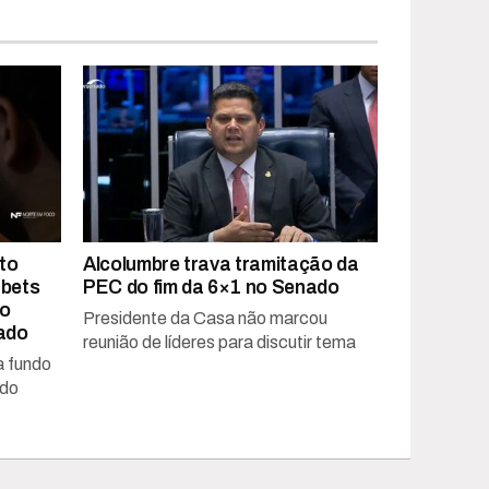
to
Alcolumbre trava tramitação da
 bets
PEC do fim da 6×1 no Senado
ao
Presidente da Casa não marcou
ado
reunião de líderes para discutir tema
a fundo
ado