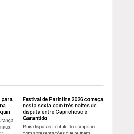
a para
Festival de Parintins 2026 começa
 na
nesta sexta com três noites de
uiri
disputa entre Caprichoso e
Garantido
gurança
Bois disputam o título de campeão
anaus,
com apresentações que reúnem
a...