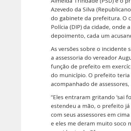
Almeida Trindade (PSD) e o p
Azevedo da Silva (Republicano
do gabinete da prefeitura. O 
Polícia (DIP) da cidade, onde
depoimento, cada um acusando
As versões sobre o incidente
a assessoria do vereador Augu
função de prefeito em exercíc
do município. O prefeito teri
acompanhado de assessores, e
“Eles entraram gritando ‘sai 
estendeu a mão, o prefeito já
com seus assessores em cima 
e eles me deram muito soco n