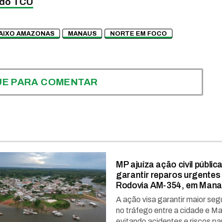
 do TCU
AIXO AMAZONAS
MANAUS
NORTE EM FOCO
UE PARA COMENTAR
MP ajuíza ação civil públic
garantir reparos urgentes
Rodovia AM-354, em Manaq
A ação visa garantir maior se
no tráfego entre a cidade e M
evitando acidentes e riscos par