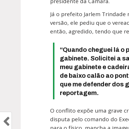
presidente da Câmara.
Já o prefeito Jarlem Trindade 
versão, ele pediu que o verea
então, agredido, tendo que re
“Quando cheguei lá o 
gabinete. Solicitei a 
meu gabinete e cadeir
de baixo calão ao pont
que me defender dos go
reportagem.
O conflito expõe uma grave cr
disputa pelo comando do Execu
para o físico, mancha a image