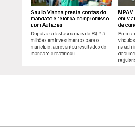
Saullo Vianna presta contas do
MPAM i
mandato e reforça compromisso
em Man
com Autazes
de con
Deputado destacou mais de R$ 2,5
Promoto
milhões em investimentos para o
vínculo
município, apresentou resultados do
na admin
mandato e reafirmou...
documen
regulari