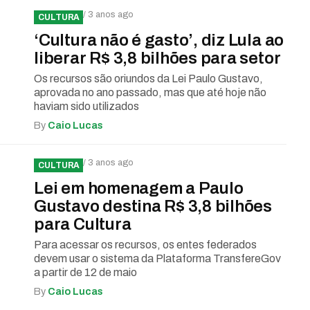
/ 3 anos ago
CULTURA
‘Cultura não é gasto’, diz Lula ao
liberar R$ 3,8 bilhões para setor
Os recursos são oriundos da Lei Paulo Gustavo,
aprovada no ano passado, mas que até hoje não
haviam sido utilizados
By
Caio Lucas
/ 3 anos ago
CULTURA
Lei em homenagem a Paulo
Gustavo destina R$ 3,8 bilhões
para Cultura
Para acessar os recursos, os entes federados
devem usar o sistema da Plataforma TransfereGov
a partir de 12 de maio
By
Caio Lucas